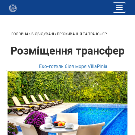
Toggle
navigat
ГОЛОВНА
ВІДВІДУВАЧІ
ПРОЖИВАННЯ ТА ТРАНСФЕР
Розміщення трансфер
Еко-готель біля моря VillaPinia