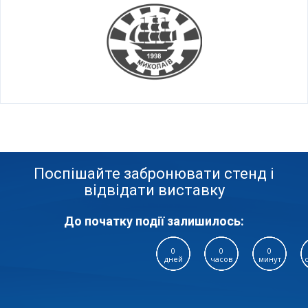
Поспішайте забронювати стенд і
відвідати виставку
До початку події залишилось:
0
0
0
дней
часов
минут