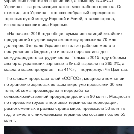
украинских властей за содействие, а команду «COFCO
Украина» – за реализацию такого масштабного проекта. Он
отметил, что Украина – это «своеобразный перекресток
торговых путей между Европой и Азией, а также страна,
известная как житница Европы».
«На начало 2016 года общая сумма инвестиций китайских
предприятий в украинскую экономику превысила 70 млн
долларов. Это дало Украине не только рабочие места и
поступления в бюджет, но и новые перспективы для
международного сотрудничества. Только в 2015 году объемы
экспорта украинских зерновых в Китай выросли на 265,2%, а
масла и маслопродуктов – на 41%», – подчеркнул Чи Цзинтао.
По словам представителей «COFCO», мощности компании
по хранению зерновых во всем мире уже превысили 30 млн
тонн, объемы производства и переработки
сельскохозяйственной продукции достигли 90 млн т. Мощности
по перевалке грузов в портовых терминалах корпорации,
расположенных в разных страна мира, превысили 53 млн т в
год, а вместе с николаевским терминалом составят более 55
млн т.