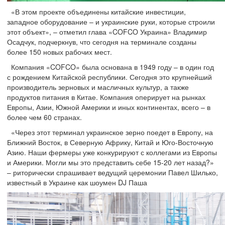
«В этом проекте объединены китайские инвестиции,
западное оборудование – и украинские руки, которые строили
этот объект», – отметил глава «COFCO Украина» Владимир
Осадчук, подчеркнув, что сегодня на терминале созданы
более 150 новых рабочих мест.
Компания «COFCO» была основана в 1949 году – в один год
с рождением Китайской республики. Сегодня это крупнейший
производитель зерновых и масличных культур, а также
продуктов питания в Китае. Компания оперирует на рынках
Европы, Азии, Южной Америки и иных континентах, всего – в
более чем 60 странах.
«Через этот терминал украинское зерно поедет в Европу, на
Ближний Восток, в Северную Африку, Китай и Юго-Восточную
Азию. Наши фермеры уже конкурируют с коллегами из Европы
и Америки. Могли мы это представить себе 15-20 лет назад?»
– риторически спрашивает ведущий церемонии Павел Шилько,
известный в Украине как шоумен DJ Паша