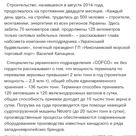
Строительство, начавшееся в августе 2014 года,
продолжалось на протяжении двадцати месяцев. «Каждый
день здесь, на стройке, трудились до 500 человек – строители,
монтажники, энергетики из всех регионов Украины. Здесь
забиты 70 километров свай, продолжены 125 километров
только силовых кабельных линий», – рассказывает глава
набсовета компании-генподрядчика «Український
будівельник», почетный президент ГП «Николаевский морской
торговый порт» Василий Капацина.
Специалисты украинского подразделения «COFCO» не без
гордости рассказывают о том, что мощность терминала по
перевалке зерновых превышает 2 млн тонн в год (проектная
мощность – 2,5 млн т), общий объем единовременного
хранения – 136 тысяч тонн. Терминал способен принимать
120 автомашин и 120 железнодорожных вагонов в сутки,
общая способность приемки доходит до 10 тысяч тонн зерна в
сутки. Погрузка на суда производится при помощи немецкой
судопогрузочной машины Neuero (до 20 тысяч тонн в сутки),
производственные процессы обеспечиваются современным
оборудованием производства известных канадского и ряда
западноевропейских брендов.